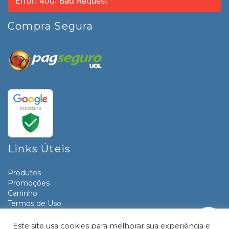
Error: 400: Bad Request
Compra Segura
Links Úteis
Produtos
Promoções
Carrinho
Termos de Uso
Informativos
Contato
Este site usa cookies para melhorar sua experiência e