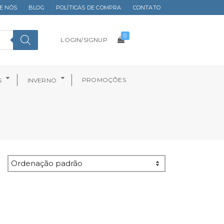
E NÓS
BLOG
POLÍTICAS DE COMPRA
CONTATO
0
LOGIN/SIGNUP
PROMOÇÕES
S
INVERNO