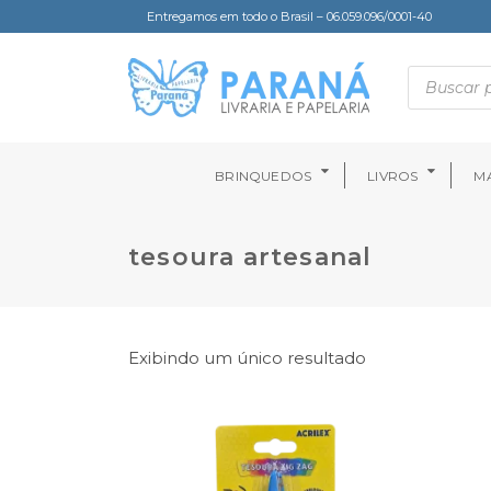
Entregamos em todo o Brasil – 06.059.096/0001-40
BRINQUEDOS
LIVROS
MA
tesoura artesanal
Exibindo um único resultado