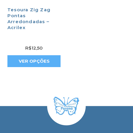
Tesoura Zig Zag
Pontas
Arredondadas –
Acrilex
R$
12,50
VER OPÇÕES