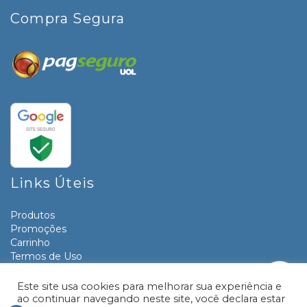
Compra Segura
Links Úteis
Produtos
Promoções
Carrinho
Termos de Uso
Informativos
Contato
Este site usa cookies para melhorar sua experiência e
ao continuar navegando neste site, você declara estar