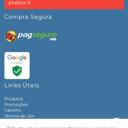
position 0
Compra Segura
Links Úteis
Produtos
Promoções
Carrinho
Termos de Uso
Informativos
Contato