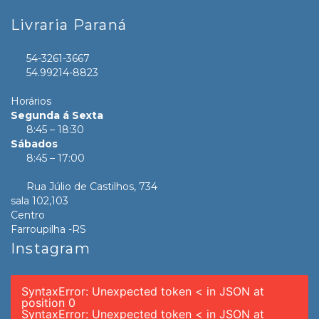
Livraria Paraná
54-3261-3667
54.99214-8823
Horários
Segunda á Sexta
8:45 – 18:30
Sábados
8:45 – 17:00
Rua Júlio de Castilhos, 734
sala 102,103
Centro
Farroupilha -RS
Instagram
SyntaxError: Unexpected token < in JSON at
position 0
SyntaxError: Unexpected token < in JSON at