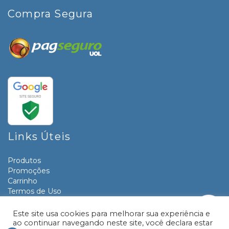
Compra Segura
Links Úteis
Produtos
Promoções
Carrinho
Termos de Uso
Informativos
Contato
Este site usa cookies para melhorar sua experiência e
ao continuar navegando neste site, você declara estar