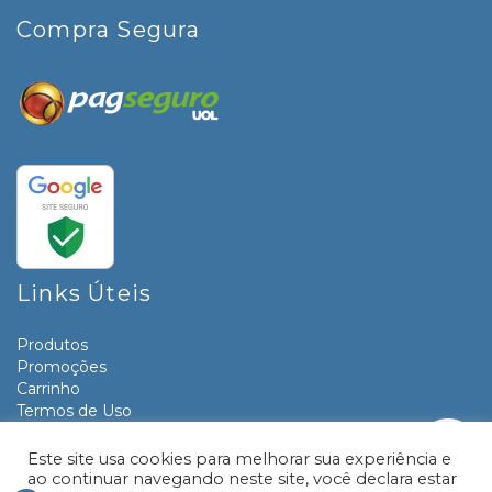
Compra Segura
Links Úteis
Produtos
Promoções
Carrinho
Termos de Uso
Informativos
Contato
Este site usa cookies para melhorar sua experiência e
ao continuar navegando neste site, você declara estar