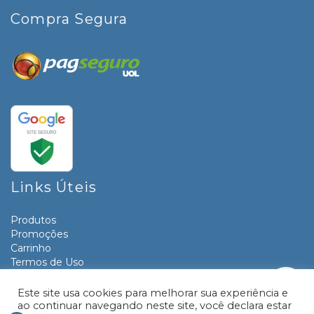
Compra Segura
Links Úteis
Produtos
Promoções
Carrinho
Termos de Uso
Informativos
Contato
Este site usa cookies para melhorar sua experiência e
ao continuar navegando neste site, você declara estar