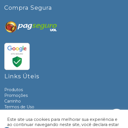
Compra Segura
Links Úteis
Produtos
Promoções
Carrinho
Termos de Uso
Informativos
Contato
Este site usa cookies para melhorar sua experiência e
ao continuar navegando neste site, você declara estar