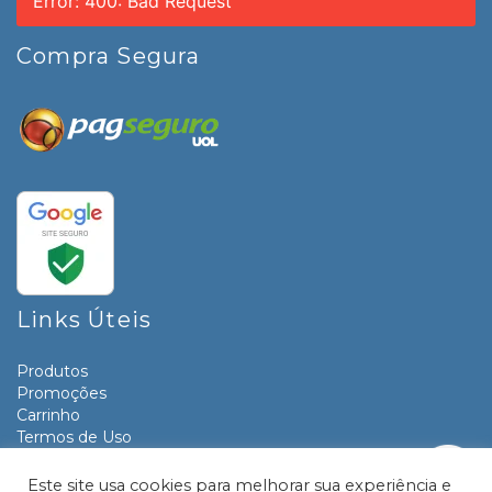
Error: 400: Bad Request
Compra Segura
Links Úteis
Produtos
Promoções
Carrinho
Termos de Uso
Informativos
Contato
Este site usa cookies para melhorar sua experiência e