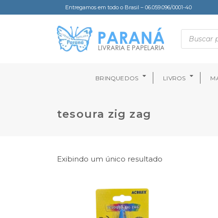
Entregamos em todo o Brasil – 06.059.096/0001-40
BRINQUEDOS
LIVROS
MA
tesoura zig zag
Exibindo um único resultado