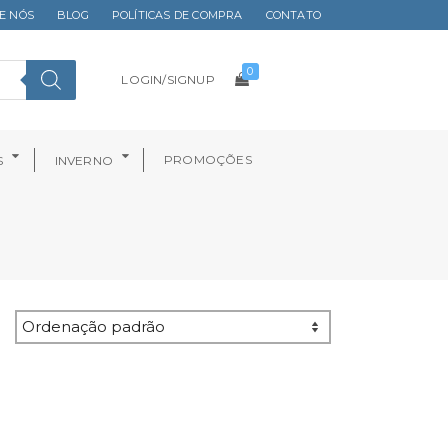
E NÓS
BLOG
POLÍTICAS DE COMPRA
CONTATO
0
LOGIN/SIGNUP
PROMOÇÕES
S
INVERNO