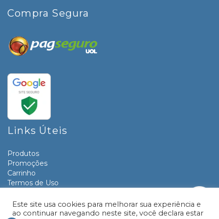
Compra Segura
Links Úteis
Produtos
Promoções
Carrinho
Termos de Uso
Informativos
Contato
Este site usa cookies para melhorar sua experiência e
ao continuar navegando neste site, você declara estar