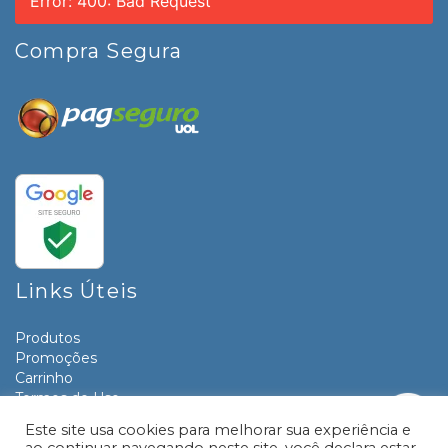
Error: 400: Bad Request
Compra Segura
Links Úteis
Produtos
Promoções
Carrinho
Termos de Uso
Informativos
Este site usa cookies para melhorar sua experiência e
Contato