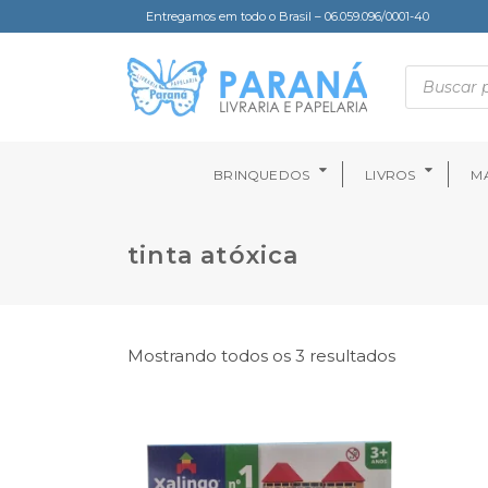
Entregamos em todo o Brasil – 06.059.096/0001-40
BRINQUEDOS
LIVROS
MA
tinta atóxica
Mostrando todos os 3 resultados