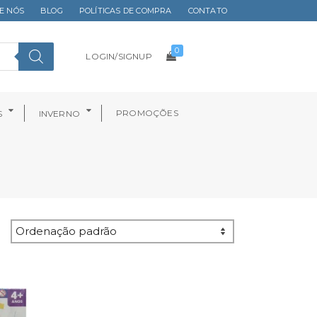
E NÓS
BLOG
POLÍTICAS DE COMPRA
CONTATO
0
LOGIN/SIGNUP
PROMOÇÕES
S
INVERNO