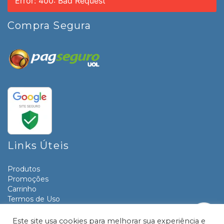
Error: 400: Bad Request
Compra Segura
Links Úteis
Produtos
Promoções
Carrinho
Termos de Uso
Informativos
Contato
Este site usa cookies para melhorar sua experiência e