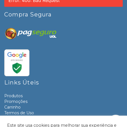
Error: 400: Bad Request
Compra Segura
Links Úteis
Produtos
Promoções
Carrinho
Termos de Uso
Informativos
Contato
Este site usa cookies para melhorar sua experiência e