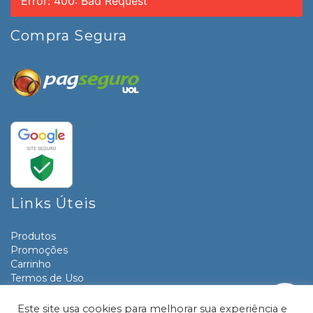
Error: 400: Bad Request
Compra Segura
Links Úteis
Produtos
Promoções
Carrinho
Termos de Uso
Informativos
Contato
Este site usa cookies para melhorar sua experiência e