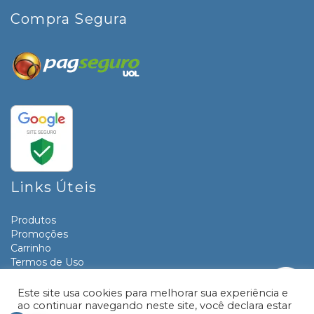
Compra Segura
Links Úteis
Produtos
Promoções
Carrinho
Termos de Uso
Informativos
Contato
Este site usa cookies para melhorar sua experiência e
ao continuar navegando neste site, você declara estar