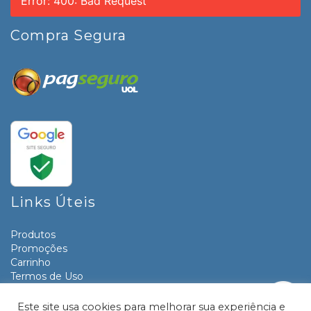
Error: 400: Bad Request
Compra Segura
Links Úteis
Produtos
Promoções
Carrinho
Termos de Uso
Informativos
Contato
Este site usa cookies para melhorar sua experiência e