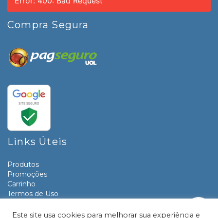
Error: 400: Bad Request
Compra Segura
Links Úteis
Produtos
Promoções
Carrinho
Termos de Uso
Informativos
Contato
Este site usa cookies para melhorar sua experiência e