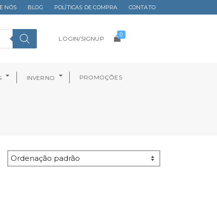
E NÓS
BLOG
POLÍTICAS DE COMPRA
CONTATO
0
LOGIN/SIGNUP
PROMOÇÕES
S
INVERNO