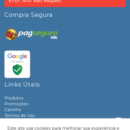
Error: 400: Bad Request
Compra Segura
Links Úteis
Produtos
Promoções
Carrinho
Termos de Uso
Informativos
Contato
Este site usa cookies para melhorar sua experiência e