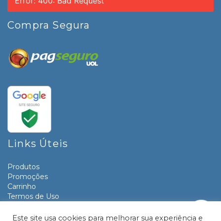
Error: 400: Bad Request
Compra Segura
Links Úteis
Produtos
Promoções
Carrinho
Termos de Uso
Informativos
Contato
Este site usa cookies para melhorar sua experiência e