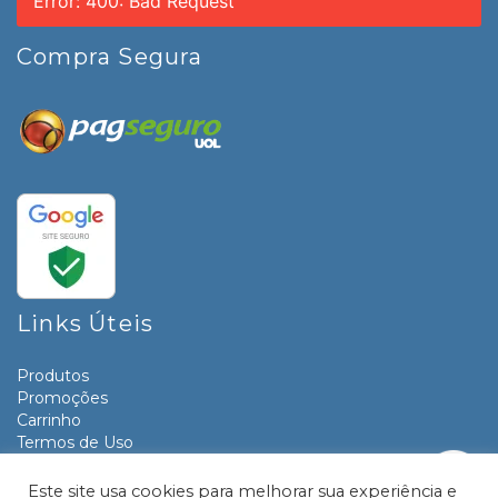
Error: 400: Bad Request
Compra Segura
Links Úteis
Produtos
Promoções
Carrinho
Termos de Uso
Informativos
Contato
Este site usa cookies para melhorar sua experiência e