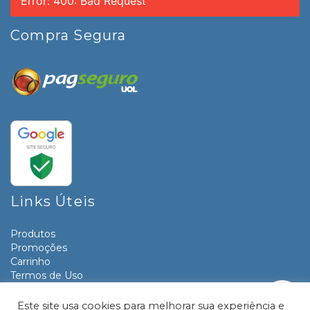
Error: 400: Bad Request
Compra Segura
Links Úteis
Produtos
Promoções
Carrinho
Termos de Uso
Informativos
Contato
Este site usa cookies para melhorar sua experiência e