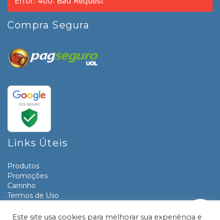
Error: 400: Bad Request
Compra Segura
Links Úteis
Produtos
Promoções
Carrinho
Termos de Uso
Informativos
Contato
Este site usa cookies para melhorar sua experiência e