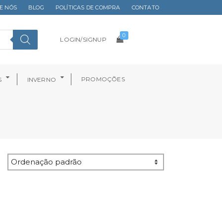
E NÓS
BLOG
POLÍTICAS DE COMPRA
CONTATO
0
LOGIN/SIGNUP
PROMOÇÕES
S
INVERNO