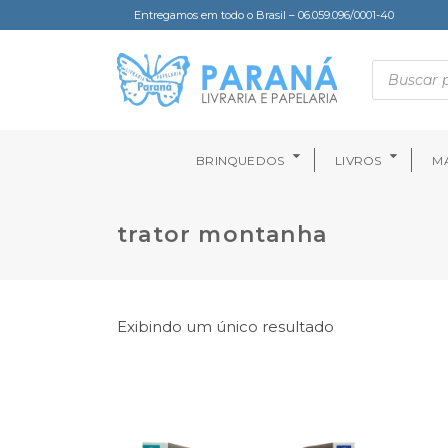
Entregamos em todo o Brasil – 06.059.096/0001-40
BRINQUEDOS
LIVROS
MA
trator montanha
Exibindo um único resultado