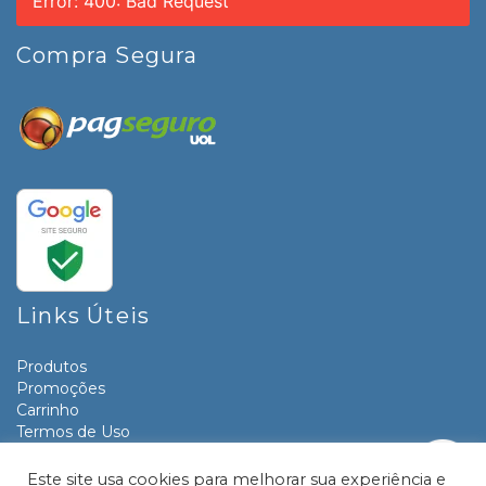
Error: 400: Bad Request
Compra Segura
Links Úteis
Produtos
Promoções
Carrinho
Termos de Uso
Informativos
Contato
Este site usa cookies para melhorar sua experiência e