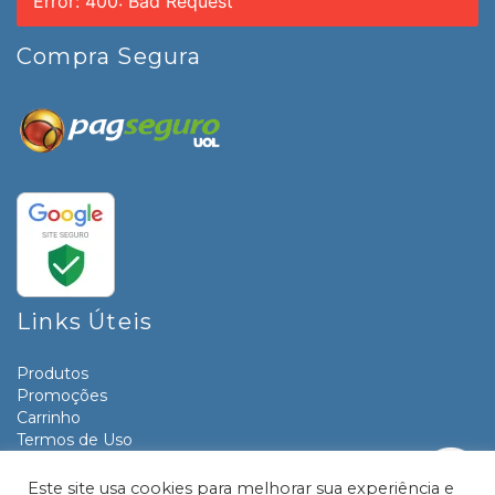
Error: 400: Bad Request
Compra Segura
Links Úteis
Produtos
Promoções
Carrinho
Termos de Uso
Informativos
Contato
Este site usa cookies para melhorar sua experiência e