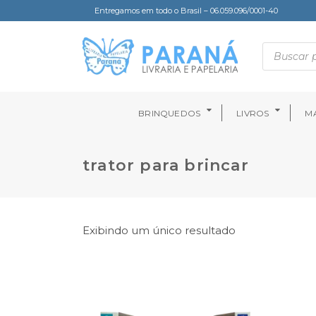
Entregamos em todo o Brasil – 06.059.096/0001-40
BRINQUEDOS
LIVROS
MA
trator para brincar
Exibindo um único resultado