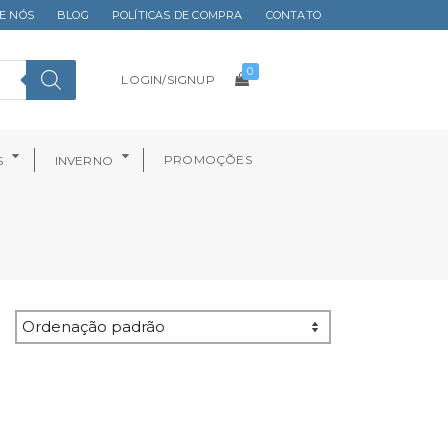
E NÓS
BLOG
POLÍTICAS DE COMPRA
CONTATO
0
LOGIN/SIGNUP
PROMOÇÕES
S
INVERNO