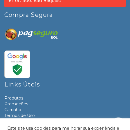
Error: 400: Bad Request
Compra Segura
Links Úteis
Produtos
Promoções
Carrinho
Termos de Uso
Informativos
Contato
Este site usa cookies para melhorar sua experiência e