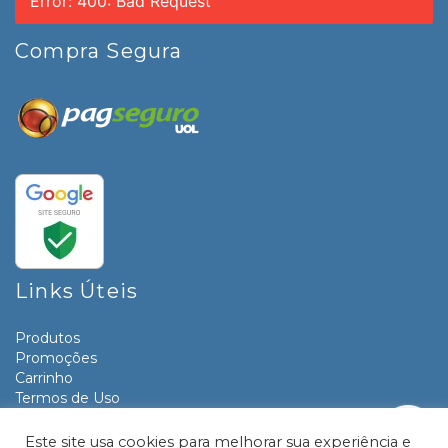
Error: 400: Bad Request
Compra Segura
Links Úteis
Produtos
Promoções
Carrinho
Termos de Uso
Informativos
Contato
Este site usa cookies para melhorar sua experiência e