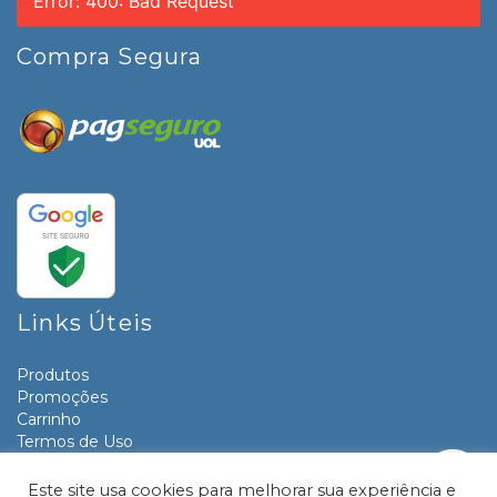
Error: 400: Bad Request
Compra Segura
Links Úteis
Produtos
Promoções
Carrinho
Termos de Uso
Informativos
Contato
Este site usa cookies para melhorar sua experiência e