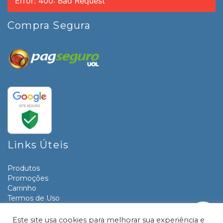
Error: 400: Bad Request
Compra Segura
Links Úteis
Produtos
Promoções
Carrinho
Termos de Uso
Informativos
Contato
Este site usa cookies para melhorar sua experiência e