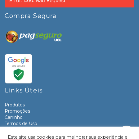
Error: 400: Bad Request
Compra Segura
Links Úteis
Produtos
Promoções
Carrinho
Termos de Uso
Informativos
Contato
Este site usa cookies para melhorar sua experiência e