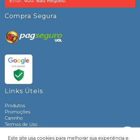
Error: 400: Bad Request
Compra Segura
Links Úteis
Produtos
Promoções
Carrinho
Termos de Uso
Informativos
Contato
Este site usa cookies para melhorar sua experiência e