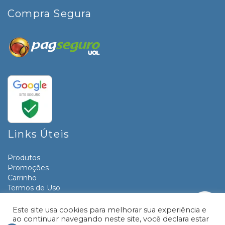
Compra Segura
Links Úteis
Produtos
Promoções
Carrinho
Termos de Uso
Informativos
Contato
Este site usa cookies para melhorar sua experiência e
ao continuar navegando neste site, você declara estar