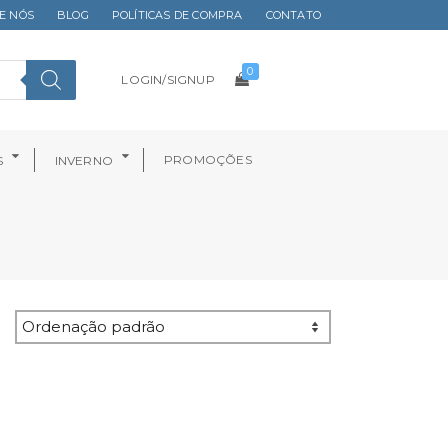
E NÓS
BLOG
POLÍTICAS DE COMPRA
CONTATO
0
LOGIN/SIGNUP
PROMOÇÕES
S
INVERNO