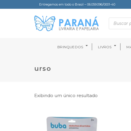
Entregamos em todo o Brasil – 06.059.096/0001-40
BRINQUEDOS
LIVROS
MA
urso
Exibindo um único resultado