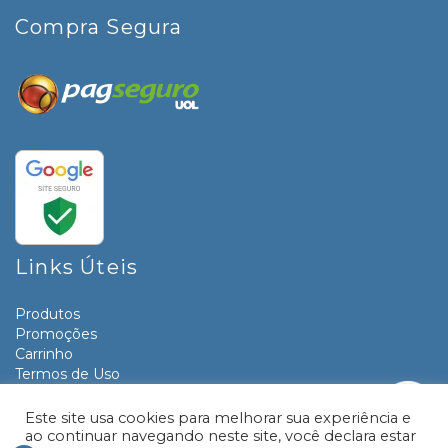
Compra Segura
Links Úteis
Produtos
Promoções
Carrinho
Termos de Uso
Informativos
Contato
Este site usa cookies para melhorar sua experiência e
ao continuar navegando neste site, você declara estar