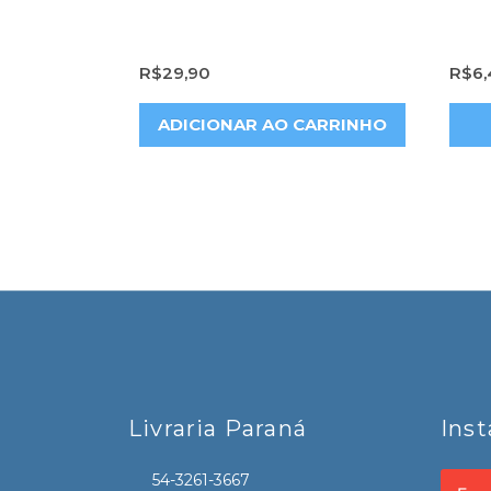
R$
29,90
R$
6,
ADICIONAR AO CARRINHO
Livraria Paraná
Ins
54-3261-3667