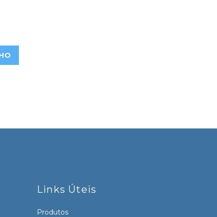
NHO
Links Úteis
Produtos