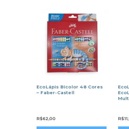
EcoLápis Bicolor 48 Cores
EcoL
– Faber-Castell
EcoL
Mult
R$
62,00
R$
11