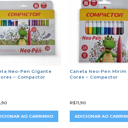
eta Neo-Pen Gigante
Caneta Neo-Pen Mirim 
Cores – Compactor
Cores – Compactor
,90
R$
11,90
ICIONAR AO CARRINHO
ADICIONAR AO CARRI