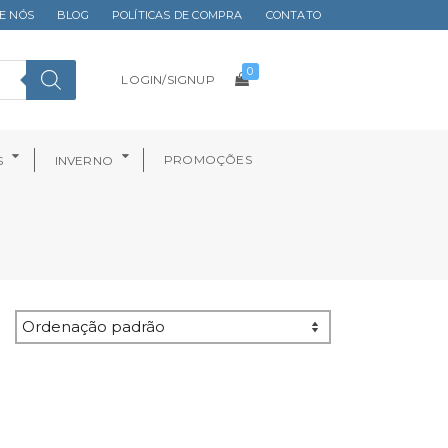
E NÓS
BLOG
POLÍTICAS DE COMPRA
CONTATO
0
LOGIN/SIGNUP
PROMOÇÕES
S
INVERNO