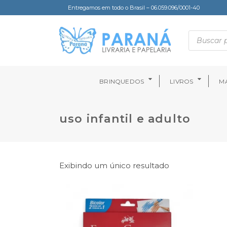
Entregamos em todo o Brasil – 06.059.096/0001-40
BRINQUEDOS
LIVROS
MA
uso infantil e adulto
Exibindo um único resultado