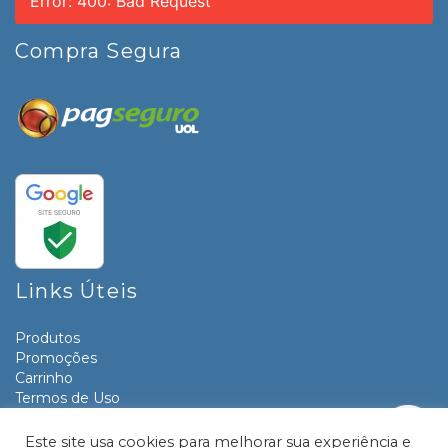
Error: 400: Bad Request
Compra Segura
Links Úteis
Produtos
Promoções
Carrinho
Termos de Uso
Informativos
Contato
Este site usa cookies para melhorar sua experiência e