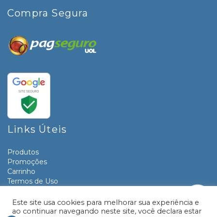
Compra Segura
Links Úteis
Produtos
Promoções
Carrinho
Termos de Uso
Informativos
Contato
Este site usa cookies para melhorar sua experiência e
ao continuar navegando neste site, você declara estar