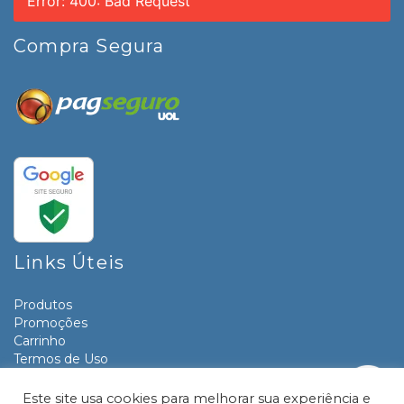
Error: 400: Bad Request
Compra Segura
Links Úteis
Produtos
Promoções
Carrinho
Termos de Uso
Informativos
Contato
Este site usa cookies para melhorar sua experiência e