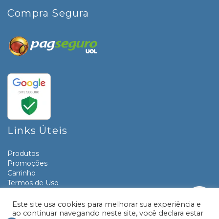
Compra Segura
Links Úteis
Produtos
Promoções
Carrinho
Termos de Uso
Informativos
Contato
Este site usa cookies para melhorar sua experiência e
ao continuar navegando neste site, você declara estar