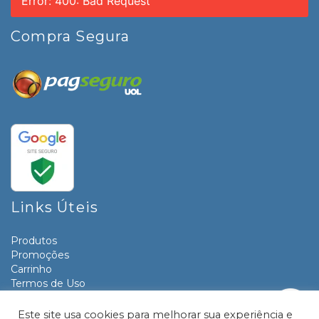
Error: 400: Bad Request
Compra Segura
Links Úteis
Produtos
Promoções
Carrinho
Termos de Uso
Informativos
Contato
Este site usa cookies para melhorar sua experiência e