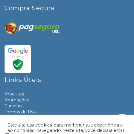
Compra Segura
Links Úteis
Produtos
Promoções
Carrinho
Termos de Uso
Informativos
Contato
Este site usa cookies para melhorar sua experiência e
ao continuar navegando neste site, você declara estar