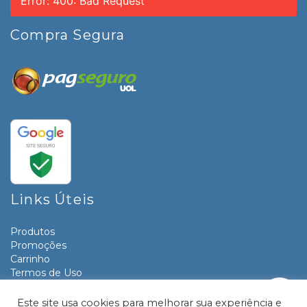
Error: 400: Bad Request
Compra Segura
Links Úteis
Produtos
Promoções
Carrinho
Termos de Uso
Informativos
Contato
Este site usa cookies para melhorar sua experiência e