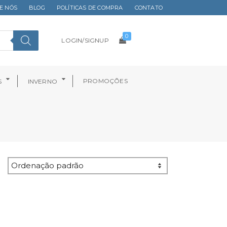
E NÓS
BLOG
POLÍTICAS DE COMPRA
CONTATO
0
LOGIN/SIGNUP
PROMOÇÕES
S
INVERNO