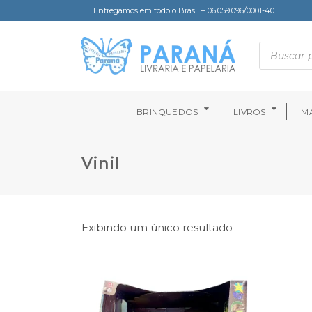
Entregamos em todo o Brasil – 06.059.096/0001-40
BRINQUEDOS
LIVROS
MA
Vinil
Exibindo um único resultado