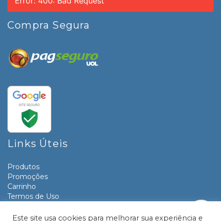
Error: 400: Bad Request
Compra Segura
Links Úteis
Produtos
Promoções
Carrinho
Termos de Uso
Informativos
Contato
Este site usa cookies para melhorar sua experiência e