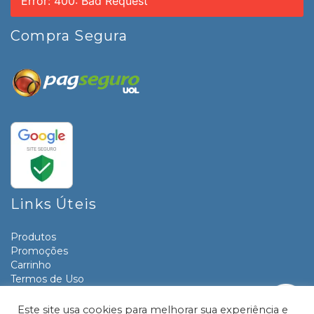
Error: 400: Bad Request
Compra Segura
Links Úteis
Produtos
Promoções
Carrinho
Termos de Uso
Informativos
Contato
Este site usa cookies para melhorar sua experiência e